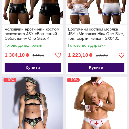
Чоловічий еротичний костюм
Еротичний костюм моряка
пожежного JSY «Вогненний
JSY «Милашка Нік» One Size,
Себастьян» One Size, 4
топ, шорти, кепка - SX0431
предмети - SX0430
Готово до відправки
Готово до відправки
1 304,10
1 223,10
₴
₴
1 449 ₴
1 359 ₴
Купити
Купити
–10%
–10%