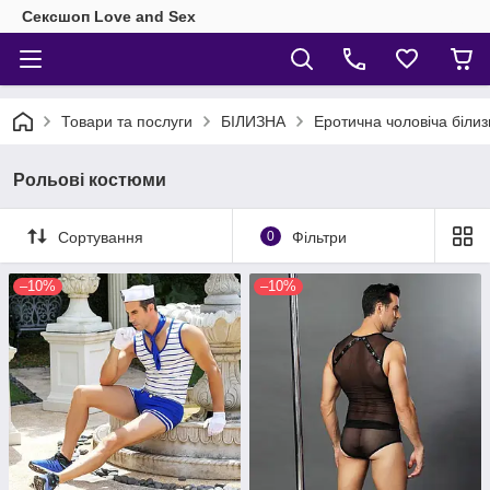
Сексшоп Love and Sex
Товари та послуги
БІЛИЗНА
Еротична чоловіча білиз
Рольові костюми
Сортування
0
Фільтри
–10%
–10%