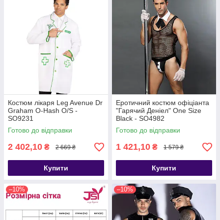
Костюм лікаря Leg Avenue Dr
Еротичний костюм офіціанта
Graham O-Hash O/S -
"Гарячий Деніел" One Size
SO9231
Black - SO4982
Готово до відправки
Готово до відправки
2 402,10
1 421,10
₴
₴
2 669 ₴
1 579 ₴
Купити
Купити
–10%
–10%