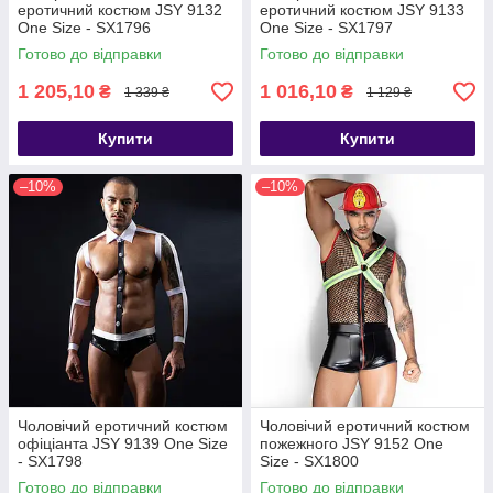
еротичний костюм JSY 9132
еротичний костюм JSY 9133
One Size - SX1796
One Size - SX1797
Готово до відправки
Готово до відправки
1 205,10
1 016,10
₴
₴
1 339 ₴
1 129 ₴
Купити
Купити
–10%
–10%
Чоловічий еротичний костюм
Чоловічий еротичний костюм
офіціанта JSY 9139 One Size
пожежного JSY 9152 One
- SX1798
Size - SX1800
Готово до відправки
Готово до відправки