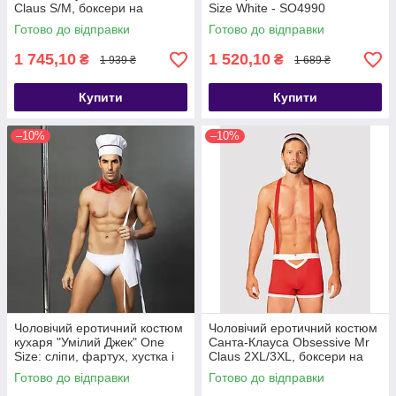
Claus S/M, боксери на
Size White - SO4990
підтяжках, шапочка з помп -
Готово до відправки
Готово до відправки
SO7294
1 745,10
1 520,10
₴
₴
1 939 ₴
1 689 ₴
Купити
Купити
–10%
–10%
Чоловічий еротичний костюм
Чоловічий еротичний костюм
кухаря "Умілий Джек" One
Санта-Клауса Obsessive Mr
Size: сліпи, фартух, хустка і
Claus 2XL/3XL, боксери на
ковпак, Белый/красный -
підтяжках, шапочка з -
Готово до відправки
Готово до відправки
SO2266
SO7296