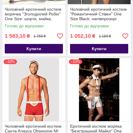
Чоловічий еротичний костюм
Чоловічий еротичний костюм
морячка "Зголоднілий Робін"
"Романтичний Стівен" One
One Size: шорти, майка,
Size Black: напівпрозорі
рукавички, хустка, ша, Белый/
трусики і маєчка, Черный -
Готово до відправки
Готово до відправки
синий - SO2288
SO2296
1 583,10
1 052,10
₴
₴
1 759 ₴
1 169 ₴
Купити
Купити
–10%
–10%
Чоловічий еротичний костюм
Еротичний костюм моряка
Санта-Клауса Obsessive Mr
"Безстрашний Майкл" One