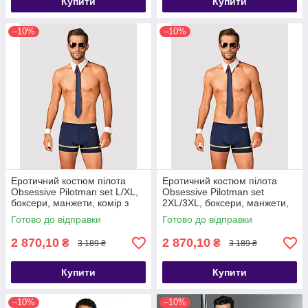
Купити
Купити
–10%
–10%
Еротичний костюм пілота
Еротичний костюм пілота
Obsessive Pilotman set L/XL,
Obsessive Pilotman set
боксери, манжети, комір з
2XL/3XL, боксери, манжети,
краваткою, окуляри - SO7302
комір з краваткою, окуляри -
Готово до відправки
Готово до відправки
SO7303
2 870,10
2 870,10
₴
₴
3 189 ₴
3 189 ₴
Купити
Купити
–10%
–10%