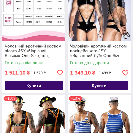
Чоловічий еротичний костюм
Чоловічий еротичний костюм
пілота JSY «Чарівний
поліцейського JSY
Вільям» One Size, топ,
«Відважний Луї» One Size,
шорти, кепка - SX0427
боді, кепка, наручники -
Готово до відправки
Готово до відправки
SX0429
1 511,10
1 349,10
₴
₴
1 679 ₴
1 499 ₴
Купити
Купити
–10%
–10%