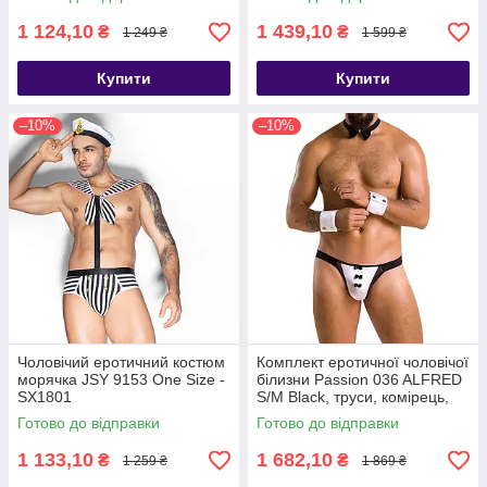
1 124,10
1 439,10
₴
₴
1 249 ₴
1 599 ₴
Купити
Купити
–10%
–10%
Чоловічий еротичний костюм
Комплект еротичної чоловічої
морячка JSY 9153 One Size -
білизни Passion 036 ALFRED
SX1801
S/M Black, труси, комірець,
манжети - SO7580
Готово до відправки
Готово до відправки
1 133,10
1 682,10
₴
₴
1 259 ₴
1 869 ₴