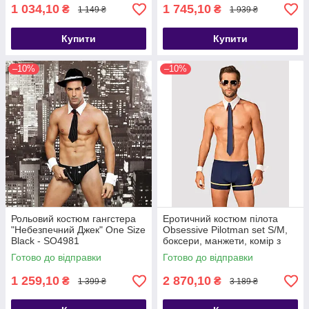
1 034,10
1 745,10
₴
₴
1 149 ₴
1 939 ₴
Купити
Купити
–10%
–10%
Рольовий костюм гангстера
Еротичний костюм пілота
"Небезпечний Джек" One Size
Obsessive Pilotman set S/M,
Black - SO4981
боксери, манжети, комір з
краваткою, окуляри - SO7301
Готово до відправки
Готово до відправки
1 259,10
2 870,10
₴
₴
1 399 ₴
3 189 ₴