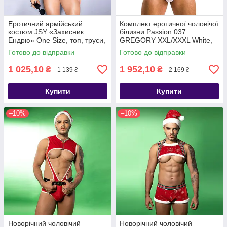
Еротичний армійський
Комплект еротичної чоловічої
костюм JSY «Захисник
білизни Passion 037
Ендрю» One Size, топ, труси,
GREGORY XXL/XXXL White,
берет, окуляри - SX0432
труси, комірець, манжети -
Готово до відправки
Готово до відправки
SO7584
1 025,10
1 952,10
₴
₴
1 139 ₴
2 169 ₴
Купити
Купити
–10%
–10%
Новорічний чоловічий
Новорічний чоловічий