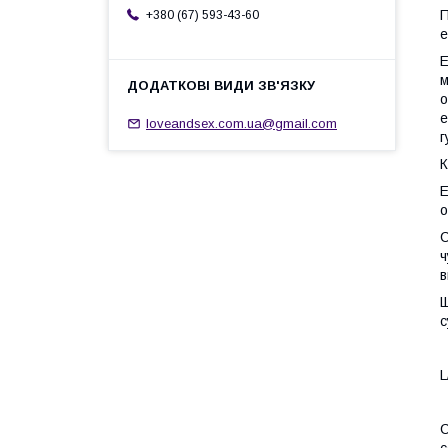
П
+380 (67) 593-43-60
е
Е
м
о
е
loveandsex.com.ua@gmail.com
г
К
Е
о
ч
в
Щ
с
L
С