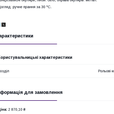
онцезахисні окуляри, лінзи: скло, оправа окулярів: метал.
огляд: ручне прання за 30 °C.
арактеристики
Користувальницькі характеристики
озділ
Рольові 
нформація для замовлення
іна:
2 870,10 ₴