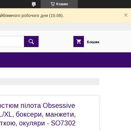
Кошик
айближчого робочого дня (10.08).
Кошик
остюм пілота Obsessive
 L/XL, боксери, манжети,
аткою, окуляри - SO7302