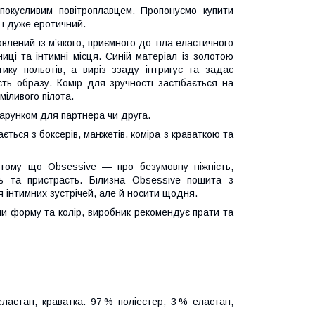
спокусливим повітроплавцем. Пропонуємо купити
 і дуже еротичний.
влений із м’якого, приємного до тіла еластичного
иці та інтимні місця. Синій матеріал із золотою
ку польотів, а виріз ззаду інтригує та задає
ть образу. Комір для зручності застібається на
іливого пілота.
арунком для партнера чи друга.
ється з боксерів, манжетів, коміра з краваткою та
 тому що Obsessive — про безумовну ніжність,
сть та пристрасть. Білизна Obsessive пошита з
ля інтимних зустрічей, але й носити щодня.
али форму та колір, виробник рекомендує прати та
еластан, краватка: 97 % поліестер, 3 % еластан,