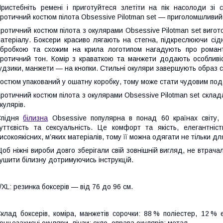
ристебніть ремені і приготуйтеся злетіти на пік насолоди зі 
ротичний костюм пілота Obsessive Pilotman set — приголомшливий
ротичний костюм пілота з окулярами Obsessive Pilotman set вигото
атеріалу. Боксери красиво лягають на стегна, підкреслюючи сідн
бробкою та схожим на крила логотипом нагадують про романти
ротичний тон. Комір з краваткою та манжети додають особливіс
удзики, манжети — на кнопки. Стильні окуляри завершують образ см
остюм упакований у ошатну коробку, тому може стати чудовим под
ротичний костюм пілота з окулярами Obsessive Pilotman set склада
кулярів.
Спідня
білизна
Obsessive популярна в понад 60 країнах світу,
уттєвість та сексуальність. Це комфорт та якість, елегантні
исокоякісних, м’яких матеріалів, тому її можна одягати не тільки д
об ніжні вироби довго зберігали свій зовнішній вигляд, не втрач
ушити білизну дотримуючись інструкцій.
/XL: резинка боксерів — від 76 до 96 см.
клад боксерів, коміра, манжетів сорочки: 88 % поліестер, 12 % 