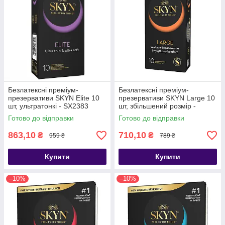
Безлатексні преміум-
Безлатексні преміум-
презервативи SKYN Elite 10
презервативи SKYN Large 10
шт, ультратонкі - SX2383
шт, збільшений розмір -
SX2386
Готово до відправки
Готово до відправки
863,10
710,10
₴
₴
959 ₴
789 ₴
Купити
Купити
–10%
–10%