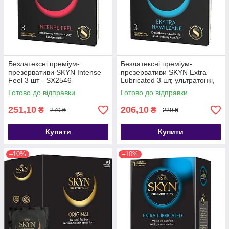
Безлатексні преміум-
Безлатексні преміум-
презервативи SKYN Intense
презервативи SKYN Extra
Feel 3 шт - SX2546
Lubricated 3 шт, ультратонкі,
на 40 % більше змазки -
Готово до відправки
Готово до відправки
SX2379
251,10
206,10
₴
₴
279 ₴
229 ₴
Купити
Купити
–10%
–10%