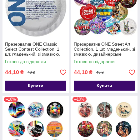
Презерватив ONE Classic
Презерватив ONE Street Art
Select Contest Collection, 1
Collection, 1 шт, гладенький, зі
шт, гладенький, зі змазкою,
змазкою, дизайнерське
дизайнерське паковання -
паковання - SX0758
Готово до відправки
Готово до відправки
SX0745
44,10
44,10
₴
₴
49 ₴
49 ₴
Купити
Купити
–10%
–10%