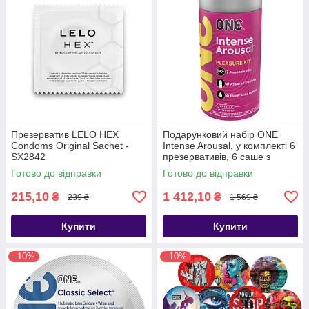
Презерватив LELO HEX
Подарунковий набір ONE
Condoms Original Sachet -
Intense Arousal, у комплекті 6
SX2842
презервативів, 6 саше з
лубрикантом, віброкільце -
Готово до відправки
Готово до відправки
SX0798
215,10
1 412,10
₴
₴
239 ₴
1 569 ₴
Купити
Купити
–10%
–10%