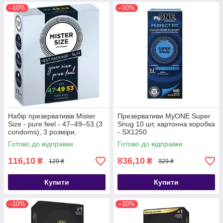
–10%
–10%
Набір презервативів Mister
Презервативи MyONE Super
Size - pure feel - 47–49–53 (3
Snug 10 шт, картонна коробка
condoms), 3 розміри,
- SX1250
товщина 0,05 мм - SO8039
Готово до відправки
Готово до відправки
116,10
836,10
₴
₴
129 ₴
929 ₴
Купити
Купити
–10%
–10%