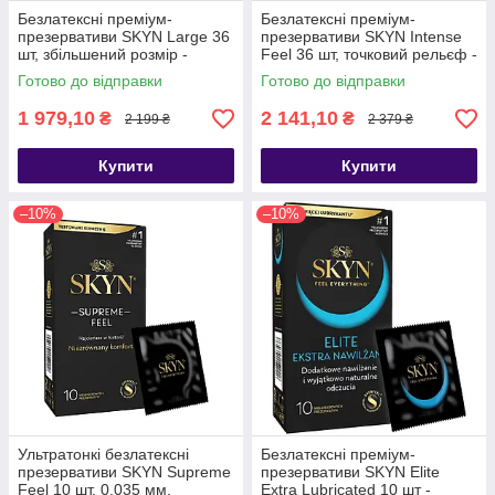
Безлатексні преміум-
Безлатексні преміум-
презервативи SKYN Large 36
презервативи SKYN Intense
шт, збільшений розмір -
Feel 36 шт, точковий рельєф -
SX2395
SX2396
Готово до відправки
Готово до відправки
1 979,10
2 141,10
₴
₴
2 199 ₴
2 379 ₴
Купити
Купити
–10%
–10%
Ультратонкі безлатексні
Безлатексні преміум-
презервативи SKYN Supreme
презервативи SKYN Elite
Feel 10 шт, 0,035 мм,
Extra Lubricated 10 шт -