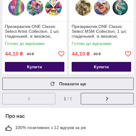
Презерватив ONE Classic
Презерватив ONE Classic
Select Artist Collection, 1 шт,
Select MSM Collection, 1 шт,
гладенький, зі змазкою,
гладенький, зі змазкою,
дизайнерське паковання -
дизайнерське паковання -
Готово до відправки
Готово до відправки
SX0759
SX0760
44,10
44,10
₴
₴
49 ₴
49 ₴
Купити
Купити
Показати ще
1
/ 5
Про нас
100% позитивних з 12 відгуків за рік