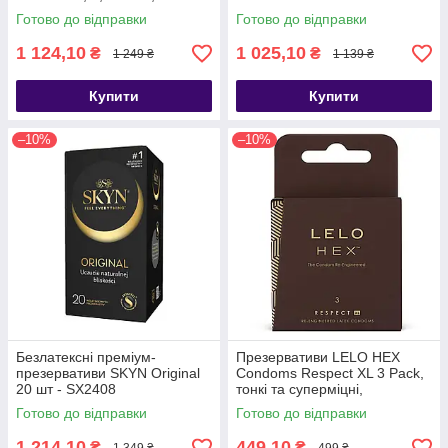
природна текстура шкіри -
SX2545
Готово до відправки
Готово до відправки
SX2398
1 124,10
1 025,10
₴
₴
1 249 ₴
1 139 ₴
Купити
Купити
–10%
–10%
Безлатексні преміум-
Презервативи LELO HEX
презервативи SKYN Original
Condoms Respect XL 3 Pack,
20 шт - SX2408
тонкі та суперміцні,
збільшений розмір - SO8132
Готово до відправки
Готово до відправки
1 214,10
449,10
₴
₴
1 349 ₴
499 ₴