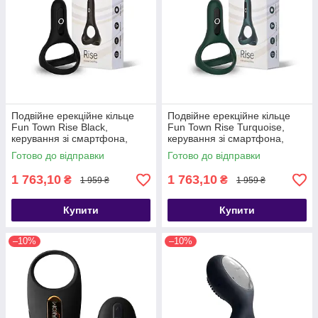
Подвійне ерекційне кільце
Подвійне ерекційне кільце
Fun Town Rise Black,
Fun Town Rise Turquoise,
керування зі смартфона,
керування зі смартфона,
Черный - SO5747
Зелений - SO5748
Готово до відправки
Готово до відправки
1 763,10
1 763,10
₴
₴
1 959 ₴
1 959 ₴
Купити
Купити
–10%
–10%