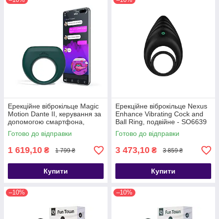
Ерекційне віброкільце Magic
Ерекційне віброкільце Nexus
Motion Dante II, керування за
Enhance Vibrating Cock and
допомогою смартфона,
Ball Ring, подвійне - SO6639
Зелений - SO5743
Готово до відправки
Готово до відправки
1 619,10
3 473,10
₴
₴
1 799 ₴
3 859 ₴
Купити
Купити
–10%
–10%