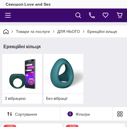
Сексшоп Love and Sex
Товари та послуги
ДЛЯ НЬОГО
Ерекційні кільця
Ерекційні кільця
З вібрацією
Без вібрації
Сортування
0
Фільтри
–10%
–10%