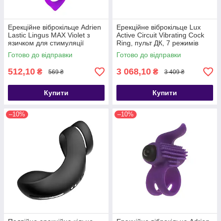
Ерекційне віброкільце Adrien
Ерекційне віброкільце Lux
Lastic Lingus MAX Violet з
Active Circuit Vibrating Cock
язичком для стимуляції
Ring, пульт ДК, 7 режимів
клітора, Фиолетовый -
вібрації, Синий - SO6843
Готово до відправки
Готово до відправки
AD30723
512,10
3 068,10
₴
₴
569 ₴
3 409 ₴
Купити
Купити
–10%
–10%