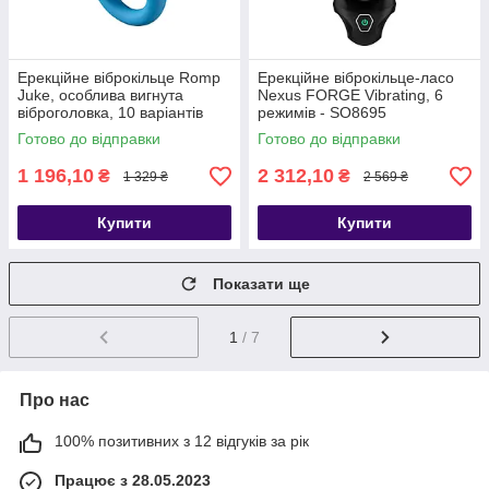
Ерекційне віброкільце Romp
Ерекційне віброкільце-ласо
Juke, особлива вигнута
Nexus FORGE Vibrating, 6
віброголовка, 10 варіантів
режимів - SO8695
стимуляції - SO6955
Готово до відправки
Готово до відправки
1 196,10
2 312,10
₴
₴
1 329 ₴
2 569 ₴
Купити
Купити
Показати ще
1
/ 7
Про нас
100% позитивних з 12 відгуків за рік
Працює з 28.05.2023