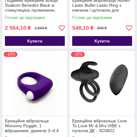
Подвійне ерекційне кільце
Ерекційне віброкільце Adrien
Svakom Benedict Black зі
Lastic Bullet Lastic Ring з
стимуляцією промежини,
язичком і щіточкою для
Черный - SO6300
стимуляції клітора,
Готово до відправки
Готово до відправки
Фиолетовый - AD30393
2 564,10
548,10
₴
₴
2 849 ₴
609 ₴
Купити
Купити
–10%
–10%
Ерекційне віброкільце
Ерекційне віброкільце Love
Wooomy Puggle, 1
To Love Mr & Mrs VIBE з
віброрежим, діаметр 3–4,4
пультом ДК - SO3822
см - SO7437