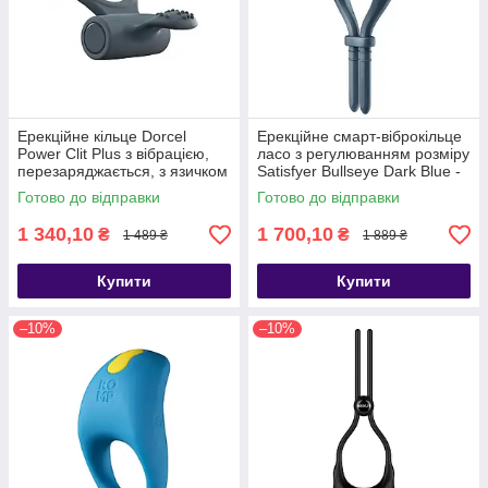
Ерекційне кільце Dorcel
Ерекційне смарт-віброкільце
Power Clit Plus з вібрацією,
ласо з регулюванням розміру
перезаряджається, з язичком
Satisfyer Bullseye Dark Blue -
та щіточкою, Черный -
SO6121
Готово до відправки
Готово до відправки
SO1417
1 340,10
1 700,10
₴
₴
1 489 ₴
1 889 ₴
Купити
Купити
–10%
–10%