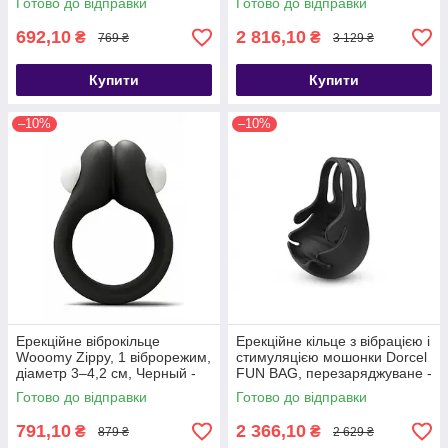
Готово до відправки
Готово до відправки
692,10
2 816,10
₴
₴
769 ₴
3 129 ₴
Купити
Купити
–10%
–10%
Ерекційне віброкільце
Ерекційне кільце з вібрацією і
Wooomy Zippy, 1 віброрежим,
стимуляцією мошонки Dorcel
діаметр 3–4,2 см, Черный -
FUN BAG, перезаряджуване -
SO7438
SO4870
Готово до відправки
Готово до відправки
791,10
2 366,10
₴
₴
879 ₴
2 629 ₴