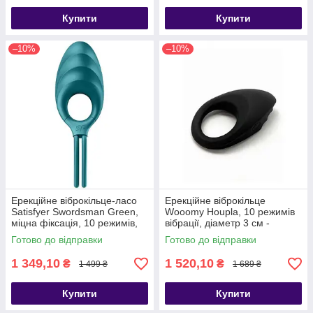
Купити
Купити
–10%
–10%
Ерекційне віброкільце-ласо
Ерекційне віброкільце
Satisfyer Swordsman Green,
Wooomy Houpla, 10 режимів
міцна фіксація, 10 режимів,
вібрації, діаметр 3 см -
потужний мотор - SO6729
SO7439
Готово до відправки
Готово до відправки
1 349,10
1 520,10
₴
₴
1 499 ₴
1 689 ₴
Купити
Купити