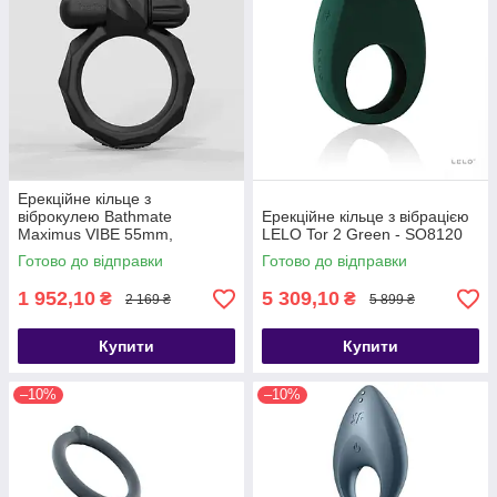
Ерекційне кільце з
віброкулею Bathmate
Ерекційне кільце з вібрацією
Maximus VIBE 55mm,
LELO Tor 2 Green - SO8120
перезаряджається - SO7501
Готово до відправки
Готово до відправки
1 952,10
5 309,10
₴
₴
2 169 ₴
5 899 ₴
Купити
Купити
–10%
–10%