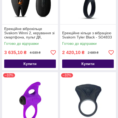
Ерекційне віброкільце
Svakom Winni 2, керування зі
Ерекційне кільце з вібрацією
смартфона, пульт ДК,
Svakom Tyler Black - SO4833
Черный/золотистый - SO6372
Готово до відправки
Готово до відправки
3 635,10
2 420,10
₴
₴
4 039 ₴
2 689 ₴
Купити
Купити
–10%
–10%