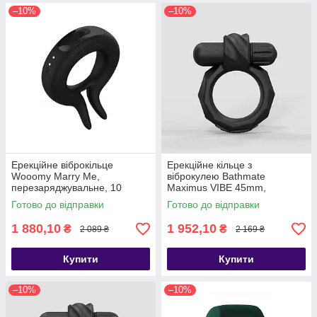
–10%
–10%
Ерекційне віброкільце
Ерекційне кільце з
Wooomy Marry Me,
віброкулею Bathmate
перезаряджувальне, 10
Maximus VIBE 45mm,
режимів вібрації, діаметр 4
перезаряджається - SO7497
Готово до відправки
Готово до відправки
см, Черный - SO7440
1 880,10
1 952,10
₴
₴
2 089 ₴
2 169 ₴
Купити
Купити
–10%
–10%