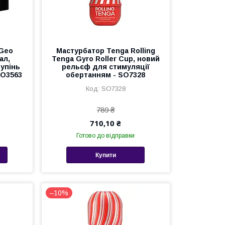
 Geo
Мастурбатор Tenga Rolling
ал,
Tenga Gyro Roller Cup, новий
тупінь
рельєф для стимуляції
SO3563
обертанням - SO7328
SO7328
789 ₴
710,10 ₴
Готово до відправки
Купити
–10%