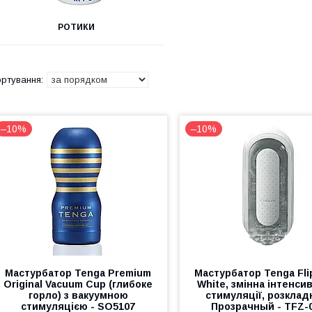
РОТИКИ
–10%
–10%
Мастурбатор Tenga Premium
Мастурбатор Tenga Fli
Original Vacuum Cup (глибоке
White, змінна інтенси
горло) з вакуумною
стимуляції, розклад
стимуляцією - SO5107
Прозрачный - TFZ-