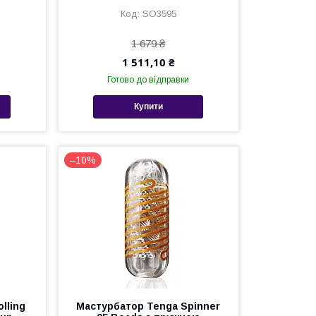
SO3595
1 679 ₴
1 511,10 ₴
Готово до відправки
Купити
–10%
lling
Мастурбатор Tenga Spinner