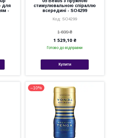
Cup
05 Beads з пружною
ф для
стимулювальною спіраллю
ям -
всередині - SO4299
SO4299
1 699 ₴
1 529,10 ₴
Готово до відправки
Купити
–10%