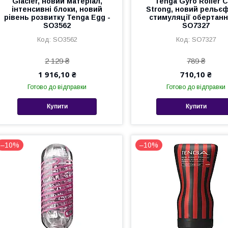
Glacier, новий матеріал,
Tenga Gyro Roller 
інтенсивні блоки, новий
Strong, новий рельє
рівень розвитку Tenga Egg -
стимуляції обертанн
SO3562
SO7327
SO3562
SO7327
2 129 ₴
789 ₴
1 916,10 ₴
710,10 ₴
Готово до відправки
Готово до відправки
Купити
Купити
–10%
–10%