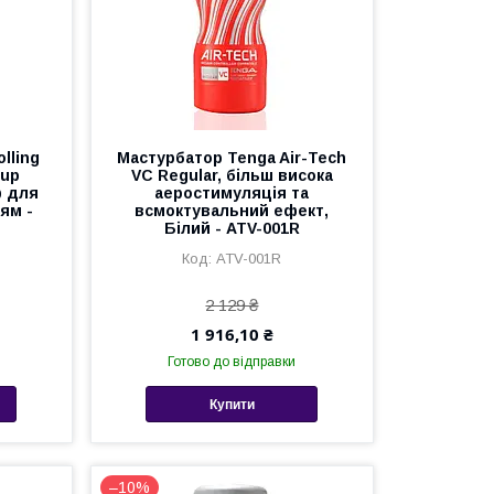
lling
Мастурбатор Tenga Air-Tech
Cup
VC Regular, більш висока
ф для
аеростимуляція та
ям -
всмоктувальний ефект,
Білий - ATV-001R
ATV-001R
2 129 ₴
1 916,10 ₴
Готово до відправки
Купити
–10%