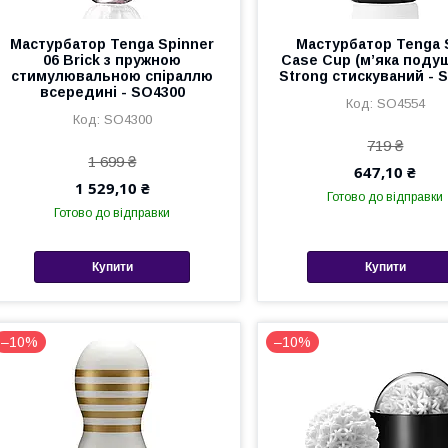
Мастурбатор Tenga Spinner
Мастурбатор Tenga 
06 Brick з пружною
Case Cup (м’яка поду
стимулювальною спіраллю
Strong стискуваний - 
всередині - SO4300
SO4554
SO4300
719 ₴
1 699 ₴
647,10 ₴
1 529,10 ₴
Готово до відправки
Готово до відправки
Купити
Купити
–10%
–10%