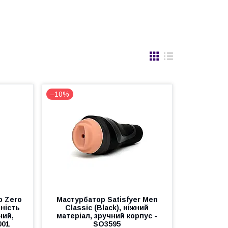
–10%
p Zero
Мастурбатор Satisfyer Men
вність
Classic (Black), ніжний
ний,
матеріал, зручний корпус -
001
SO3595