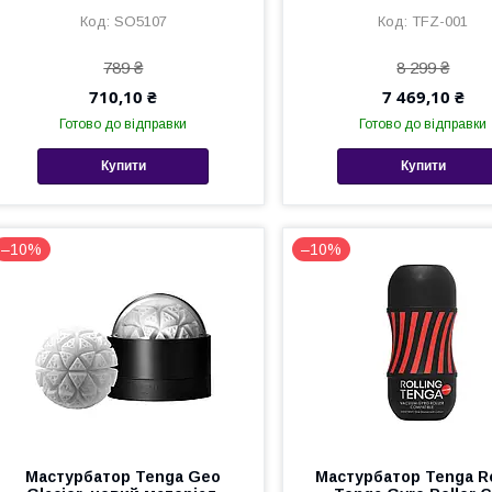
SO5107
TFZ-001
789 ₴
8 299 ₴
710,10 ₴
7 469,10 ₴
Готово до відправки
Готово до відправки
Купити
Купити
–10%
–10%
Мастурбатор Tenga Geo
Мастурбатор Tenga Ro