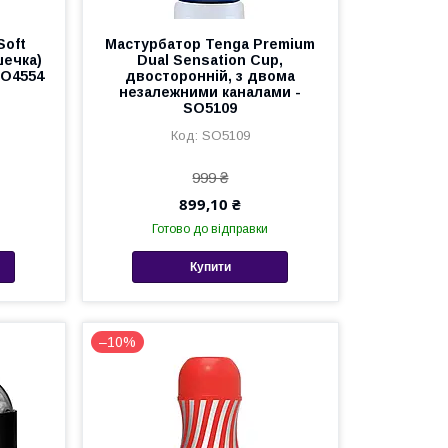
Soft
Мастурбатор Tenga Premium
шечка)
Dual Sensation Cup,
SO4554
двосторонній, з двома
незалежними каналами -
SO5109
SO5109
999 ₴
899,10 ₴
Готово до відправки
Купити
–10%