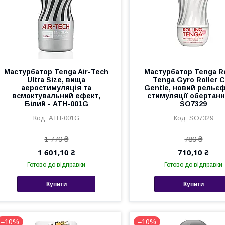
Мастурбатор Tenga Air-Tech
Мастурбатор Tenga Ro
Ultra Size, вища
Tenga Gyro Roller 
аеростимуляція та
Gentle, новий рельє
всмоктувальний ефект,
стимуляції обертанн
Білий - ATH-001G
SO7329
ATH-001G
SO7329
1 779 ₴
789 ₴
1 601,10 ₴
710,10 ₴
Готово до відправки
Готово до відправки
Купити
Купити
–10%
–10%