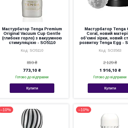
Мастурбатор Tenga Premium
Мастурбатор Tenga
Original Vacuum Cup Gentle
Coral, новий матері
(глибоке горло) з вакуумною
об’ємні зірки, новий с
стимуляцією - SO5110
розвитку Tenga Egg - 
SO5110
SO3563
859 ₴
2 129 ₴
773,10 ₴
1 916,10 ₴
Готово до відправки
Готово до відправки
Купити
Купити
–10%
–10%