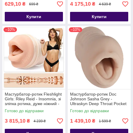
629,10
4 175,10
₴
₴
699 ₴
4 639 ₴
Купити
Купити
–10%
–10%
Мастурбатор-ротик Fleshlight
Мастурбатор-ротик Doc
Girls: Riley Reid - Insomnia, зі
Johnson Sasha Grey -
зліпка ротика, дуже ніжний -
Ultraskyn Deep Throat Pocket
SX2444
Pal, Телесный - SO1587
Готово до відправки
Готово до відправки
3 815,10
1 439,10
₴
₴
4 239 ₴
1 599 ₴