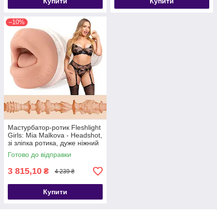
Купити
Купити
–10%
Мастурбатор-ротик Fleshlight
Girls: Mia Malkova - Headshot,
зі зліпка ротика, дуже ніжний
- SX3948
Готово до відправки
3 815,10
₴
4 239 ₴
Купити