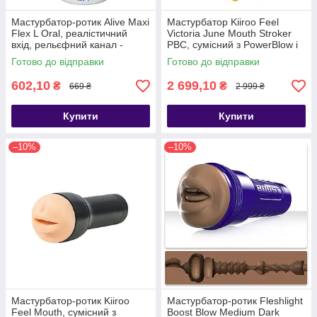
Мастурбатор-ротик Alive Maxi
Мастурбатор Kiiroo Feel
Flex L Oral, реалістичний
Victoria June Mouth Stroker
вхід, рельєфний канал -
PBC, сумісний з PowerBlow і
SX0817
Keon - SO9361
Готово до відправки
Готово до відправки
602,10
2 699,10
₴
₴
669 ₴
2 999 ₴
Купити
Купити
–10%
–10%
Мастурбатор-ротик Kiiroo
Мастурбатор-ротик Fleshlight
Feel Mouth, сумісний з
Boost Blow Medium Dark