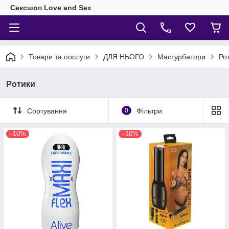
Сексшоп Love and Sex
Товари та послуги
ДЛЯ НЬОГО
Мастурбатори
Ро
Ротики
Сортування
0
Фільтри
–10%
–10%