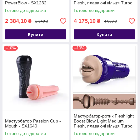
PowerBlow - SX1232
Flesh, плаваючі кільця Turbo
Tech - SX1316
Готово до відправки
Готово до відправки
2 384,10
4 175,10
₴
₴
2 649 ₴
4 639 ₴
Купити
Купити
–10%
–10%
Мастурбатор-ротик Fleshlight
Мастурбатор Passion Cup -
Boost Blow Light Medium
Mouth - SX1640
Flesh, плаваючі кільця Turbo
Tech - SO8154
Готово до відправки
Готово до відправки