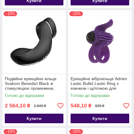
Купити
Купити
–10%
–10%
Подвійне ерекційне кільце
Ерекційне віброкільце Adrien
Svakom Benedict Black зі
Lastic Bullet Lastic Ring з
стимуляцією промежини,
язичком і щіточкою для
Черный - SO6300
стимуляції клітора,
Готово до відправки
Готово до відправки
Фиолетовый - AD30393
2 564,10
548,10
₴
₴
2 849 ₴
609 ₴
Купити
Купити
–10%
–10%