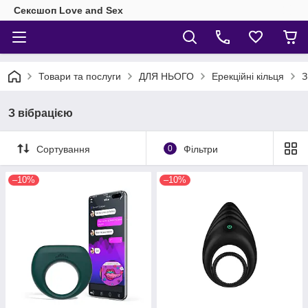
Сексшоп Love and Sex
Товари та послуги
ДЛЯ НЬОГО
Ерекційні кільця
З
З вібрацією
Сортування
0
Фільтри
–10%
–10%