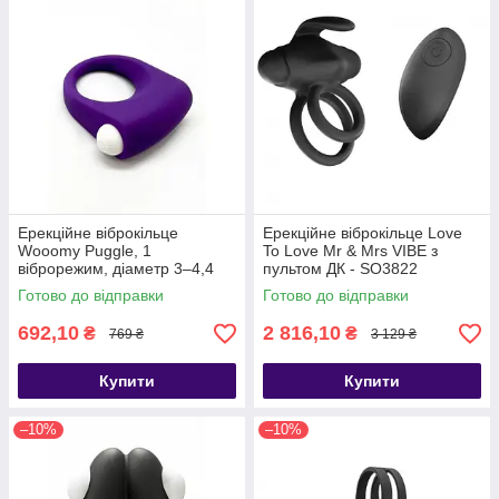
Ерекційне віброкільце
Ерекційне віброкільце Love
Wooomy Puggle, 1
To Love Mr & Mrs VIBE з
віброрежим, діаметр 3–4,4
пультом ДК - SO3822
см - SO7437
Готово до відправки
Готово до відправки
692,10
2 816,10
₴
₴
769 ₴
3 129 ₴
Купити
Купити
–10%
–10%