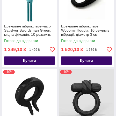
Ерекційне віброкільце-ласо
Ерекційне віброкільце
Satisfyer Swordsman Green,
Wooomy Houpla, 10 режимів
міцна фіксація, 10 режимів,
вібрації, діаметр 3 см -
потужний мотор - SO6729
SO7439
Готово до відправки
Готово до відправки
1 349,10
1 520,10
₴
₴
1 499 ₴
1 689 ₴
Купити
Купити
–10%
–10%