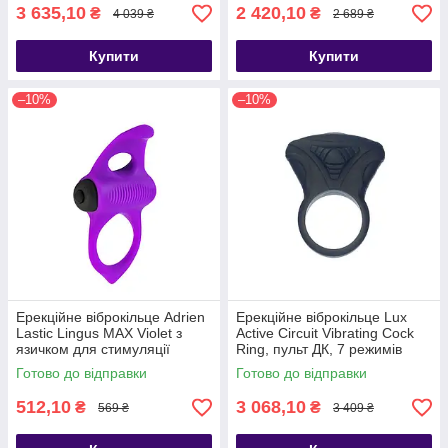
3 635,10
2 420,10
₴
₴
4 039 ₴
2 689 ₴
Купити
Купити
–10%
–10%
Ерекційне віброкільце Adrien
Ерекційне віброкільце Lux
Lastic Lingus MAX Violet з
Active Circuit Vibrating Cock
язичком для стимуляції
Ring, пульт ДК, 7 режимів
клітора, Фиолетовый -
вібрації, Синий - SO6843
Готово до відправки
Готово до відправки
AD30723
512,10
3 068,10
₴
₴
569 ₴
3 409 ₴