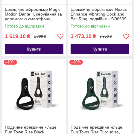
Ерекційне віброкільце Magic
Ерекційне віброкільце Nexus
Motion Dante II, керування за
Enhance Vibrating Cock and
допомогою смартфона,
Ball Ring, подвійне - SO6639
Зелений - SO5743
Готово до відправки
Готово до відправки
1 619,10
3 473,10
₴
₴
1 799 ₴
3 859 ₴
Купити
Купити
–10%
–10%
Подвійне ерекційне кільце
Подвійне ерекційне кільце
Fun Town Rise Black,
Fun Town Rise Turquoise,