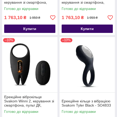
керування зі смартфона,
керування зі смартфона,
Черный - SO5747
Зелений - SO5748
Готово до відправки
Готово до відправки
1 763,10
1 763,10
₴
₴
1 959 ₴
1 959 ₴
Купити
Купити
–10%
–10%
Ерекційне віброкільце
Svakom Winni 2, керування зі
Ерекційне кільце з вібрацією
смартфона, пульт ДК,
Svakom Tyler Black - SO4833
Черный/золотистый - SO6372
Готово до відправки
Готово до відправки