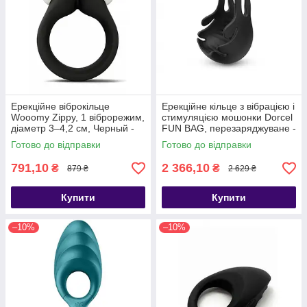
Ерекційне віброкільце
Ерекційне кільце з вібрацією і
Wooomy Zippy, 1 віброрежим,
стимуляцією мошонки Dorcel
діаметр 3–4,2 см, Черный -
FUN BAG, перезаряджуване -
SO7438
SO4870
Готово до відправки
Готово до відправки
791,10
2 366,10
₴
₴
879 ₴
2 629 ₴
Купити
Купити
–10%
–10%