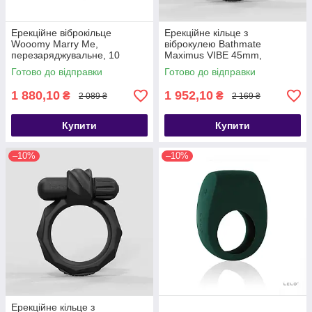
Ерекційне віброкільце
Ерекційне кільце з
Wooomy Marry Me,
віброкулею Bathmate
перезаряджувальне, 10
Maximus VIBE 45mm,
режимів вібрації, діаметр 4
перезаряджається - SO7497
Готово до відправки
Готово до відправки
см, Черный - SO7440
1 880,10
1 952,10
₴
₴
2 089 ₴
2 169 ₴
Купити
Купити
–10%
–10%
Ерекційне кільце з