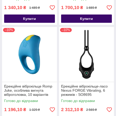
SO1417
1 340,10
1 700,10
₴
₴
1 489 ₴
1 889 ₴
Купити
Купити
–10%
–10%
Ерекційне віброкільце Romp
Ерекційне віброкільце-ласо
Juke, особлива вигнута
Nexus FORGE Vibrating, 6
віброголовка, 10 варіантів
режимів - SO8695
стимуляції - SO6955
Готово до відправки
Готово до відправки
1 196,10
2 312,10
₴
₴
1 329 ₴
2 569 ₴