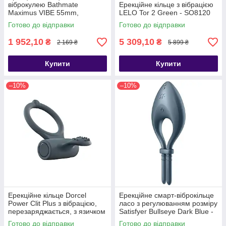
віброкулею Bathmate
Ерекційне кільце з вібрацією
Maximus VIBE 55mm,
LELO Tor 2 Green - SO8120
перезаряджається - SO7501
Готово до відправки
Готово до відправки
1 952,10
5 309,10
₴
₴
2 169 ₴
5 899 ₴
Купити
Купити
–10%
–10%
Ерекційне кільце Dorcel
Ерекційне смарт-віброкільце
Power Clit Plus з вібрацією,
ласо з регулюванням розміру
перезаряджається, з язичком
Satisfyer Bullseye Dark Blue -
та щіточкою, Черный -
SO6121
Готово до відправки
Готово до відправки