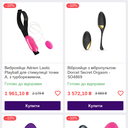
–10%
–10%
Виброяйце Adrien Lastic
Віброяйце з вібропультом
Playball для стимуляції точки
Dorcel Secret Orgasm -
А, з турборежимом,
SO4869
кріплення до ноги, Рожевий -
Готово до відправки
Готово до відправки
AD40681
1 961,10
3 572,10
₴
₴
2 179 ₴
3 969 ₴
Купити
Купити
–10%
–10%