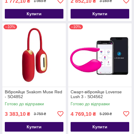
1 772,10
2 852,10
₴
₴
1 969 ₴
3 169 ₴
Купити
Купити
–10%
–10%
Віброяйце Svakom Muse Red
Смарт-віброяйце Lovense
- SO4852
Lush 3 - SO4562
Готово до відправки
Готово до відправки
3 383,10
4 769,10
₴
₴
3 759 ₴
5 299 ₴
Купити
Купити