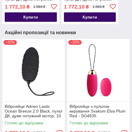
мотор, 10 віброрежимів -
мотор, 10 віброрежимів -
1 772,10
1 772,10
₴
₴
1 969 ₴
1 969 ₴
SO7029
SO7030
Купити
Купити
Акційні пропозиції та новинки
–10%
–10%
Віброяйце Adrien Lastic
Віброяйце з пультом
Ocean Breeze 2.0 Black, пульт
керування Svakom Elva Plum
ДК, дуже потужний мотор, 10
Red - SO4835
віброрежимів - SO7030
Готово до відправки
Готово до відправки