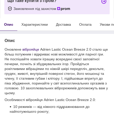
Що таке купити з Пром?
Замовлення під захистом
Опис
Характеристики
Доставка
Оплата
Умови п
Опис
Оновлене
віброяйце
Adrien Lastic Ocean Breeze 2.0 стало ще
більш потужним і відкриває нові можливості для парної гри.
Не поспішайте ховати іграшку всередині своєї заповітної
печерки, почніть зі збуджувальних ігор. Пройдіться
рокітливими вібраціями по ніжній шкірі передпліч, декольте,
грудях, животі, внутрішній поверхні стегон, його мошонці та
члену, її статевим губам і клітору. І, підійшовши впритул до
піка збудження, поринайте у світ всепоглинальних оргазмів з
головою. 10 захоплювальних віброрежимів допоможуть вам у
цьому.
Особливості віброяйця Adrien Lastic Ocean Breeze 2.0:
10 режимів — від ніжного піддражнювання до
найпотужнішого рокоту;