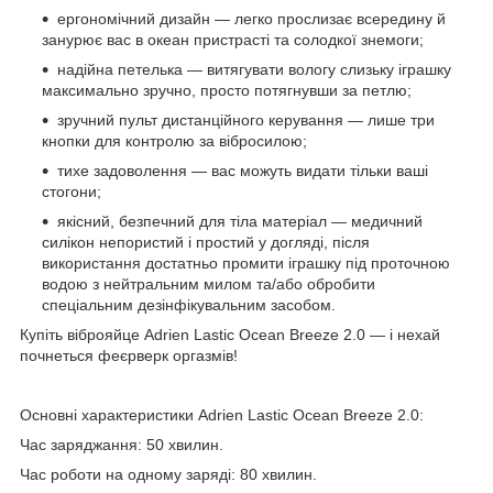
ергономічний дизайн — легко прослизає всередину й
занурює вас в океан пристрасті та солодкої знемоги;
надійна петелька — витягувати вологу слизьку іграшку
максимально зручно, просто потягнувши за петлю;
зручний пульт дистанційного керування — лише три
кнопки для контролю за вібросилою;
тихе задоволення — вас можуть видати тільки ваші
стогони;
якісний, безпечний для тіла матеріал — медичний
силікон непористий і простий у догляді, після
використання достатньо промити іграшку під проточною
водою з нейтральним милом та/або обробити
спеціальним дезінфікувальним засобом.
Купіть віброяйце Adrien Lastic Ocean Breeze 2.0 — і нехай
почнеться феєрверк оргазмів!
Основні характеристики Adrien Lastic Ocean Breeze 2.0:
Час заряджання: 50 хвилин.
Час роботи на одному заряді: 80 хвилин.