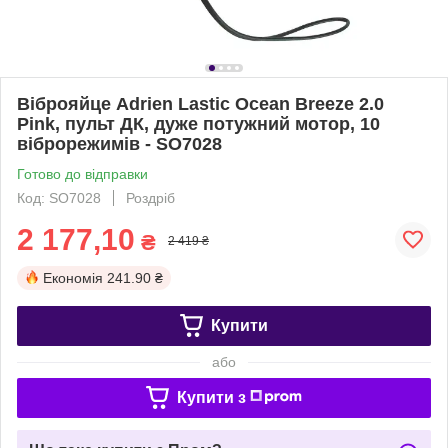
Віброяйце Adrien Lastic Ocean Breeze 2.0
Pink, пульт ДК, дуже потужний мотор, 10
віброрежимів - SO7028
Готово до відправки
Код: SO7028
Роздріб
2 177,10
₴
2 419 ₴
Економія
241.90 ₴
Купити
або
Купити з