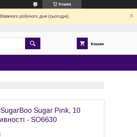
Кошик
ближчого робочого дня (сьогодні).
Кошик
 SugarBoo Sugar Pink, 10
сивності - SO6630
₴