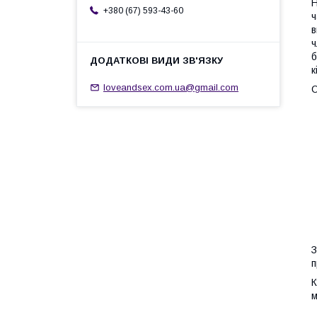
Н
+380 (67) 593-43-60
ч
в
ч
б
к
loveandsex.com.ua@gmail.com
О
З
п
К
м