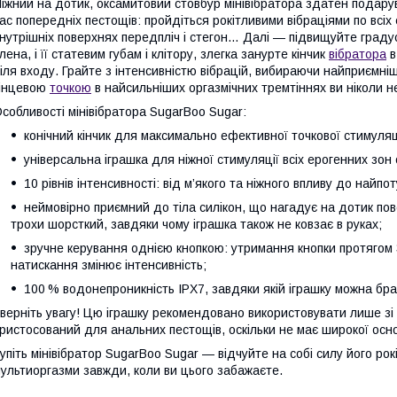
іжний на дотик, оксамитовий стовбур мінівібратора здатен подар
ас попередніх пестощів: пройдіться рокітливими вібраціями по всіх 
нутрішніх поверхнях передпліч і стегон… Далі — підвищуйте граду
лена, і її статевим губам і клітору, злегка занурте кінчик
вібратора
в
іля входу. Грайте з інтенсивністю вібрацій, вибираючи найприємніш
інцевою
точкою
в найсильніших оргазмічних тремтіннях ви ніколи н
собливості мінівібратора SugarBoo Sugar:
конічний кінчик для максимально ефективної точкової стимуляці
універсальна іграшка для ніжної стимуляції всіх ерогенних зон 
10 рівнів інтенсивності: від м’якого та ніжного впливу до найпо
неймовірно приємний до тіла силікон, що нагадує на дотик по
трохи шорсткий, завдяки чому іграшка також не ковзає в руках;
зручне керування однією кнопкою: утримання кнопки протягом 
натискання змінює інтенсивність;
100 % водонепроникність IPX7, завдяки якій іграшку можна брат
верніть увагу! Цю іграшку рекомендовано використовувати лише зі 
ристосований для анальних пестощів, оскільки не має широкої осн
упіть мінівібратор SugarBoo Sugar — відчуйте на собі силу його рокі
ультиоргазми завжди, коли ви цього забажаєте.