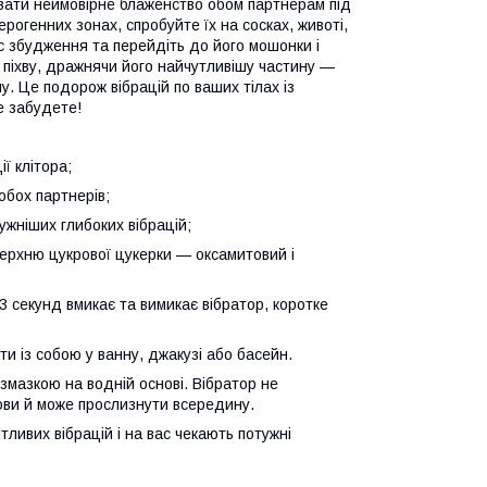
увати неймовірне блаженство обом партнерам під
ерогенних зонах, спробуйте їх на сосках, животі,
с збудження та перейдіть до його мошонки і
 піхву, дражнячи його найчутливішу частину —
у. Це подорож вібрацій по ваших тілах із
е забудете!
ї клітора;
обох партнерів;
тужніших глибоких вібрацій;
верхню цукрової цукерки — оксамитовий і
3 секунд вмикає та вимикає вібратор, коротке
и із собою у ванну, джакузі або басейн.
змазкою на водній основі. Вібратор не
ови й може прослизнути всередину.
тливих вібрацій і на вас чекають потужні