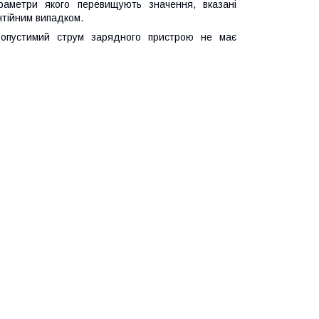
раметри якого перевищують значення, вказані
нтійним випадком.
допустимий струм зарядного пристрою не має