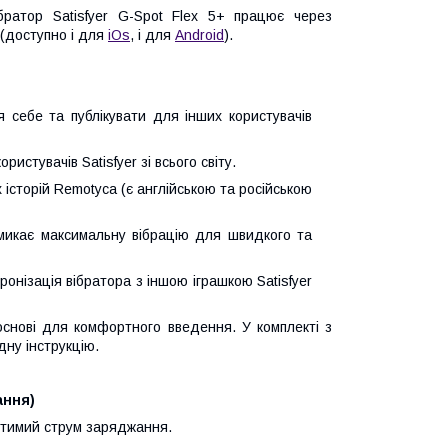
братор Satisfyer G-Spot Flex 5+ працює через
 (доступно і для
iOs
, і для
Android
).
я себе та публікувати для інших користувачів
истувачів Satisfyer зі всього світу.
 історій Remotyca (є англійською та російською
вмикає максимальну вібрацію для швидкого та
онізація вібратора з іншою іграшкою Satisfyer
основі для комфортного введення. У комплекті з
ну інструкцію.
ання)
устимий струм заряджання.