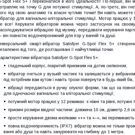
-Spot Flex 5+ і переконатися в його ідеальності! По-перше, він
отрапляє на точку G для потужної стимуляції. А, по-третє, він гн
ого під свою анатомію та власні чутливі точки! Ви навіть можете
ібратор для вагінально-кліторальної стимуляції. Мотор працює у 
е все! Керувати вібратором можна через застосунок на своєму
асолоджуватися вібрацією під музику, передавати керування партн
 він повністю водонепроникний для ігор у ванній та душі.
ніверсальний смарт-вібратор Satisfyer G-Spot Flex 5+ створе
езалежно від того, де розташовані її найчутливіші точки.
арактеристики вібратора Satisfyer G-Spot Flex 5+:
гладенький корпус, покритий приємним на дотик силіконом;
вібратор гнеться у вузькій частині та залишається у вибраном
під потрібним вам кутом і навіть трохи повернути в будь-який бік
вібрації передаються в ручку опуклої форми, так що за повн
для одночасної вагінальної та кліторальної стимуляції;
потужний мотор працює у 12 режимах: є ніжні та рівні, потужні т
приємні розміри ввідної частини: довжина 10 см, діаметр 2,6 с
просте керування двома кнопками «+» та «–», які перемикають
повна водонепроникність (IPX7): вібратор можна не тільки про
ванні або душі та навіть занурювати на глибину до 1 метра.