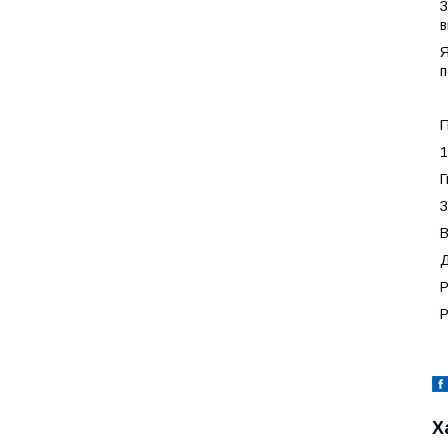
З
в
Я
п
П
1
Г
З
В
Д
Р
Р
Х