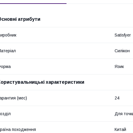
Основні атрибути
иробник
Satisfyer
атеріал
Силікон
Форма
Язик
Користувальницькі характеристики
арантия (мес)
24
озділ
Для точк
раїна походження
Китай