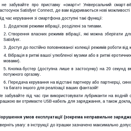
 не забувайте про приставку «смарт»! Універсальний смарт-ві
астосунок Satisfyer Connect, де вам відкриваються нові можливості
ід час керування зі смартфона доступні такі функції:
Додаткові режими вібрації, розділені за типами.
Створення власних режимів вібрації, які можна зберігати дл
Satisfyer.
Доступ до постійно поповнюваної колекції режимів роботи від кор
Вібрація в ритмі вашої улюбленої музики або в ритмі еротичних
мовами).
Кнопка-бустер (доступна лише в застосунку) на 20 секунд 
потужного оргазму.
Передача керування на відстані партнеру або партнерці, синхр
та багато іншого для реалізації ваших фантазій!
е забувайте під час гри використовувати лубриканти на водній 
грашкою ви отримаєте USB-кабель для заряджання, а також доклад
Порушення умов експлуатації (зокрема неправильне зарядж
верніть увагу: в інструкції до іграшки зазначено максимально доп