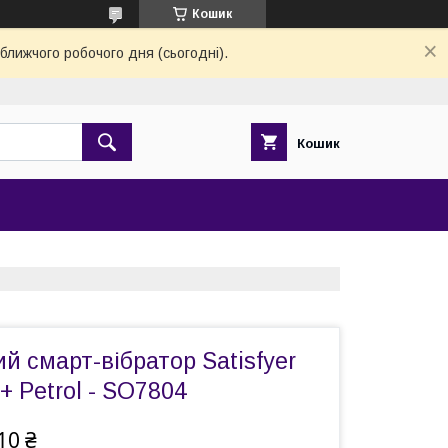
Кошик
ближчого робочого дня (сьогодні).
Кошик
й смарт-вібратор Satisfyer
+ Petrol - SO7804
10 ₴