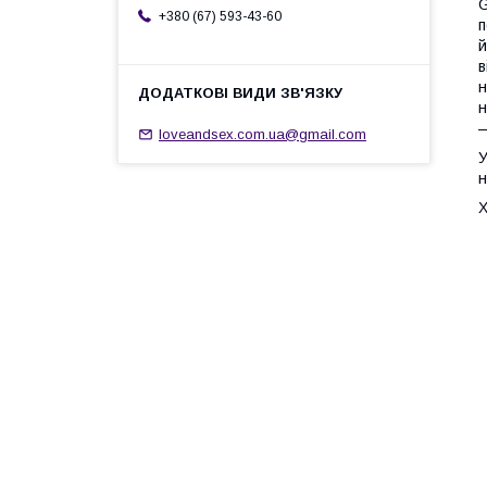
G
+380 (67) 593-43-60
п
й
в
н
н
—
loveandsex.com.ua@gmail.com
У
н
Х