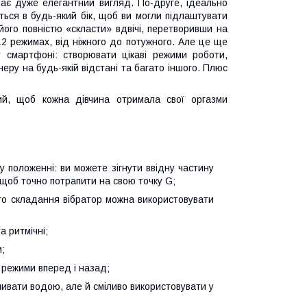
 має дуже елегантний вигляд. По-друге, ідеально
еться в будь-який бік, щоб ви могли підлаштувати
 його повністю «скласти» вдвічі, перетворивши на
12 режимах, від ніжного до потужного. Але це ще
 смартфоні: створювати цікаві режими роботи,
еру на будь-якій відстані та багато іншого. Плюс
ний, щоб кожна дівчина отримала свої оргазми
у положенні: ви можете зігнути ввідну частину
, щоб точно потрапити на свою точку G;
ого складання вібратор можна використовувати
а ритмічні;
м;
 режими вперед і назад;
мивати водою, але й сміливо використовувати у