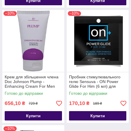
Купити
Купити
–10%
–10%
Крем для збільшення члена
Пробник стимулювального
Doc Johnson Plump -
гелю Sensuva - ON Power
Enhancing Cream For Men
Glide For Him (6 мл) для
(56 г) - SO1564
суперерекції - SO3188
Готово до відправки
Готово до відправки
656,10
170,10
₴
₴
729 ₴
189 ₴
Купити
Купити
–10%