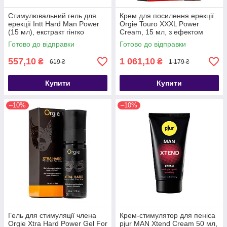
Стимулювальний гель для
Крем для посилення ерекції
ерекції Intt Hard Man Power
Orgie Touro XXXL Power
(15 мл), екстракт гінгко
Cream, 15 мл, з ефектом
білоба, таурин - SX1271
вібрації - SX1561
Готово до відправки
Готово до відправки
557,10
1 061,10
₴
₴
619 ₴
1 179 ₴
Купити
Купити
–10%
–10%
Гель для стимуляції члена
Крем-стимулятор для пеніса
Orgie Xtra Hard Power Gel For
pjur MAN Xtend Cream 50 мл,