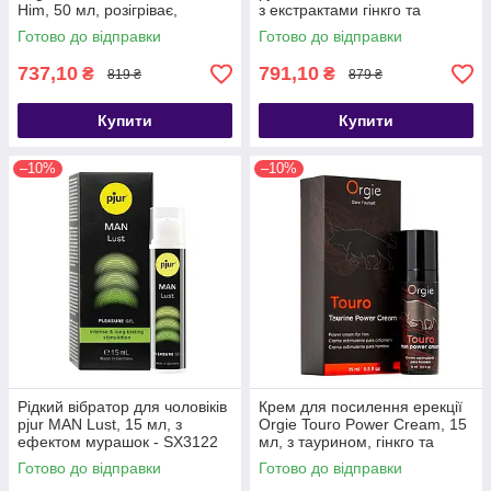
Him, 50 мл, розігріває,
з екстрактами гінкго та
посилює ерекцію - SX1565
женьшеню - PJ12900
Готово до відправки
Готово до відправки
737,10
791,10
₴
₴
819 ₴
879 ₴
Купити
Купити
–10%
–10%
Рідкий вібратор для чоловіків
Крем для посилення ерекції
pjur MAN Lust, 15 мл, з
Orgie Touro Power Cream, 15
ефектом мурашок - SX3122
мл, з таурином, гінкго та
коренем женьшеню - SX1560
Готово до відправки
Готово до відправки