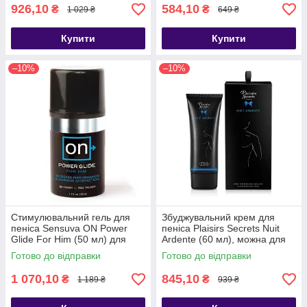
926,10
584,10
₴
₴
1 029 ₴
649 ₴
Купити
Купити
–10%
–10%
Стимулювальний гель для
Збуджувальний крем для
пеніса Sensuva ON Power
пеніса Plaisirs Secrets Nuit
Glide For Him (50 мл) для
Ardente (60 мл), можна для
суперерекції - SO3187
клітора - SO1862
Готово до відправки
Готово до відправки
1 070,10
845,10
₴
₴
1 189 ₴
939 ₴