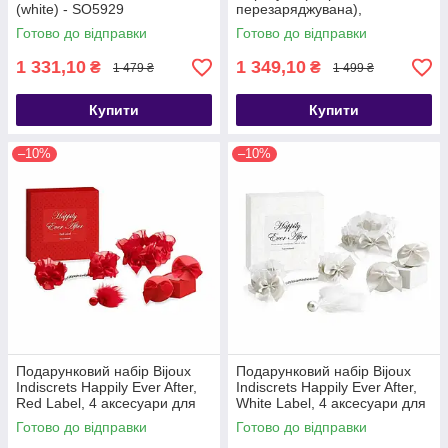
(white) - SO5929
перезаряджувана),
полунична змазка на водній
Готово до відправки
Готово до відправки
основі - SO7130
1 331,10
1 349,10
₴
₴
1 479 ₴
1 499 ₴
Купити
Купити
–10%
–10%
Подарунковий набір Bijoux
Подарунковий набір Bijoux
Indiscrets Happily Ever After,
Indiscrets Happily Ever After,
Red Label, 4 аксесуари для
White Label, 4 аксесуари для
задоволення - SO8718
задоволення - SO8719
Готово до відправки
Готово до відправки