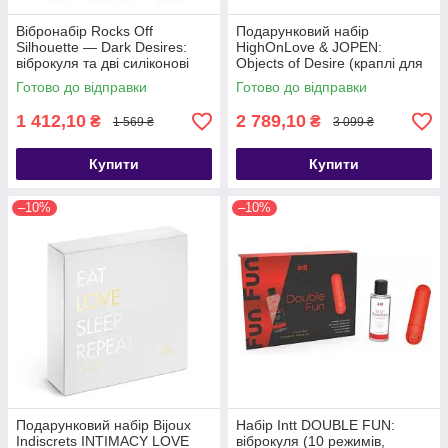
Вібронабір Rocks Off
Подарунковий набір
Silhouette — Dark Desires:
HighOnLove & JOPEN:
віброкуля та дві силіконові
Objects of Desire (краплі для
насадки - SO3364
клітора і вібратор з
Готово до відправки
Готово до відправки
кристалами) - SO3375
1 412,10
2 789,10
₴
₴
1 569 ₴
3 099 ₴
Купити
Купити
–10%
–10%
Подарунковий набір Bijoux
Набір Intt DOUBLE FUN:
Indiscrets INTIMACY LOVE
віброкуля (10 режимів,