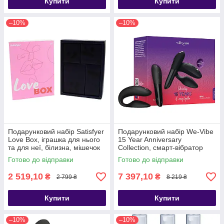
Купити
Купити
–10%
–10%
Подарунковий набір Satisfyer
Подарунковий набір We-Vibe
Love Box, іграшка для нього
15 Year Anniversary
та для неї, білизна, мішечок
Collection, смарт-вібратор
для зберігання - SO8791
для пар + віброкуля - SX0526
Готово до відправки
Готово до відправки
2 519,10
7 397,10
₴
₴
2 799 ₴
8 219 ₴
Купити
Купити
–10%
–10%