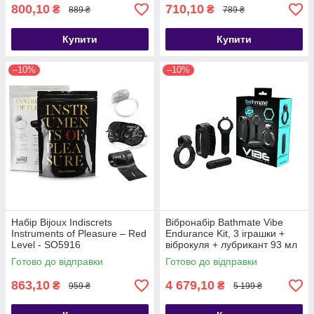
800,10
710,10
₴
₴
889 ₴
789 ₴
Купити
Купити
–10%
–10%
Набір Bijoux Indiscrets
Вібронабір Bathmate Vibe
Instruments of Pleasure – Red
Endurance Kit, 3 іграшки +
Level - SO5916
віброкуля + лубрикант 93 мл
- SO9623
Готово до відправки
Готово до відправки
863,10
4 679,10
₴
₴
959 ₴
5 199 ₴