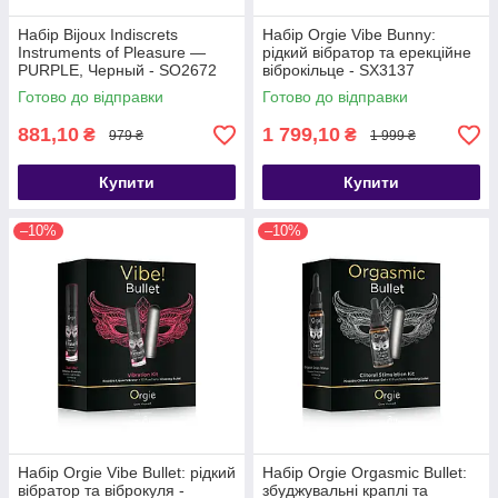
Набір Bijoux Indiscrets
Набір Orgie Vibe Bunny:
Instruments of Pleasure —
рідкий вібратор та ерекційне
PURPLE, Черный - SO2672
віброкільце - SX3137
Готово до відправки
Готово до відправки
881,10
1 799,10
₴
₴
979 ₴
1 999 ₴
Купити
Купити
–10%
–10%
Набір Orgie Vibe Bullet: рідкий
Набір Orgie Orgasmic Bullet:
вібратор та віброкуля -
збуджувальні краплі та