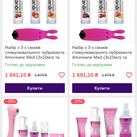
Набір з 3-х смаків
Набір з 3-х смаків
стимулювального лубриканта
стимулювального лубриканта
Amoreane Med (3х10мл) та
Amoreane Med (3х10мл) та
віброкулі Adrien Lastic Pink -
віброкулі Adrien Lastic Pink -
Готово до відправки
Готово до відправки
SO3838
SO4119
1 691,10
1 691,10
₴
₴
1 879 ₴
1 879 ₴
Купити
Купити
–10%
–10%