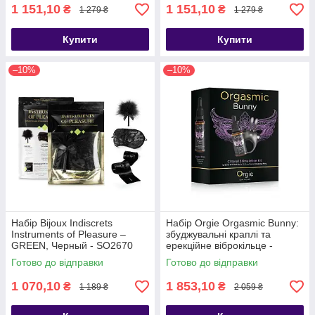
1 151,10
1 151,10
₴
₴
1 279 ₴
1 279 ₴
Купити
Купити
–10%
–10%
Набір Bijoux Indiscrets
Набір Orgie Orgasmic Bunny:
Instruments of Pleasure –
збуджувальні краплі та
GREEN, Черный - SO2670
ерекційне віброкільце -
SX3641
Готово до відправки
Готово до відправки
1 070,10
1 853,10
₴
₴
1 189 ₴
2 059 ₴