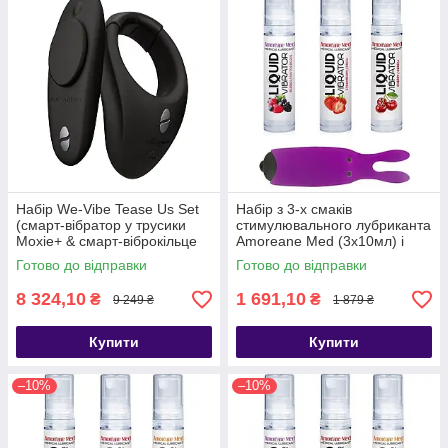
Набір We-Vibe Tease Us Set
Набір з 3-х смаків
(смарт-вібратор у трусики
стимулювального лубриканта
Moxie+ & смарт-віброкільце
Amoreane Med (3х10мл) і
під одяг Bond) - SX0529
віброкулі Adrien Lastic Purple
Готово до відправки
Готово до відправки
- SO6019
8 324,10
1 691,10
₴
₴
9 249 ₴
1 879 ₴
Купити
Купити
–10%
–10%