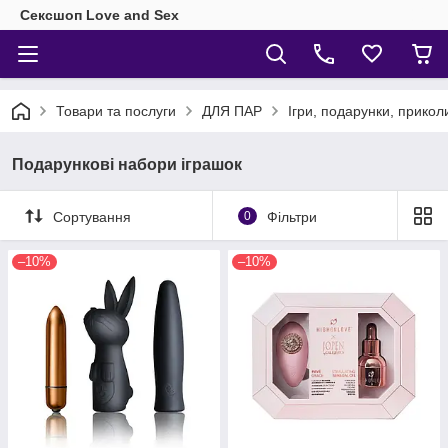
Сексшоп Love and Sex
Товари та послуги
ДЛЯ ПАР
Ігри, подарунки, прикол
Подарункові набори іграшок
Сортування
0
Фільтри
–10%
–10%