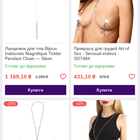
Ланцюжок для тіла Bijoux
Прикраса для грудей Art of
Indiscrets Magnifique Tickler
Sex - Sensual instinct -
Pendant Chain — Silver,
SO7484
Сріблястий - SO5924
Готово до відправки
Готово до відправки
1 169,10
431,10
₴
₴
1 299 ₴
479 ₴
Купити
Купити
–10%
–10%