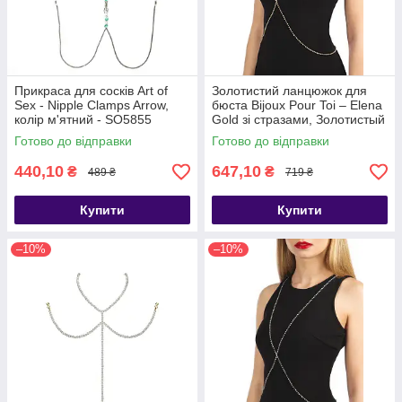
Прикраса для сосків Art of
Золотистий ланцюжок для
Sex - Nipple Clamps Arrow,
бюста Bijoux Pour Toi – Elena
колір м'ятний - SO5855
Gold зі стразами, Золотистый
- SO5986
Готово до відправки
Готово до відправки
440,10
647,10
₴
₴
489 ₴
719 ₴
Купити
Купити
–10%
–10%