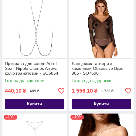
Прикраса для сосків Art of
Ланцюжок-гартери з
Sex - Nipple Clamps Arrow,
каменями Obsessive Bijou
колір гранатовий - SO5854
905 - SO7690
Готово до відправки
Готово до відправки
440,10
1 556,10
₴
₴
489 ₴
1 729 ₴
Купити
Купити
–10%
–10%