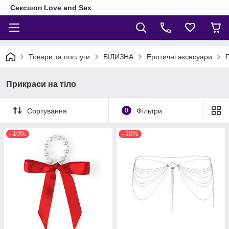
Сексшоп Love and Sex
Товари та послуги
БІЛИЗНА
Еротичні аксесуари
П
Прикраси на тіло
Сортування
0
Фільтри
–10%
–10%