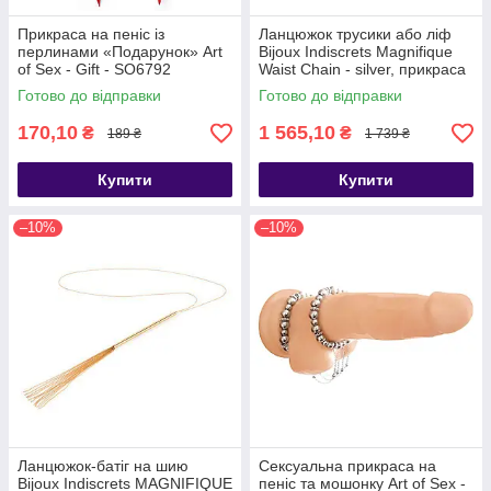
Прикраса на пеніс із
Ланцюжок трусики або ліф
перлинами «Подарунок» Art
Bijoux Indiscrets Magnifique
of Sex - Gift - SO6792
Waist Chain - silver, прикраса
на тіло, Сріблястий - SO2659
Готово до відправки
Готово до відправки
170,10
1 565,10
₴
₴
189 ₴
1 739 ₴
Купити
Купити
–10%
–10%
Ланцюжок-батіг на шию
Сексуальна прикраса на
Bijoux Indiscrets MAGNIFIQUE
пеніс та мошонку Art of Sex -