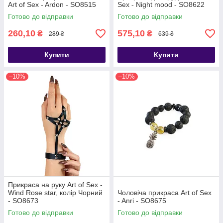
Art of Sex - Ardon - SO8515
Sex - Night mood - SO8622
Готово до відправки
Готово до відправки
260,10
575,10
₴
₴
289 ₴
639 ₴
Купити
Купити
–10%
–10%
Прикраса на руку Art of Sex -
Wind Rose star, колір Чорний
Чоловіча прикраса Art of Sex
- SO8673
- Anri - SO8675
Готово до відправки
Готово до відправки