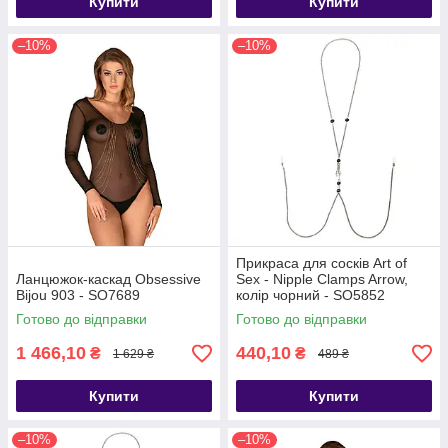
Купити
Купити
–10%
–10%
Прикраса для сосків Art of
Ланцюжок-каскад Obsessive
Sex - Nipple Clamps Arrow,
Bijou 903 - SO7689
колір чорний - SO5852
Готово до відправки
Готово до відправки
1 466,10
440,10
₴
₴
1 629 ₴
489 ₴
Купити
Купити
–10%
–10%