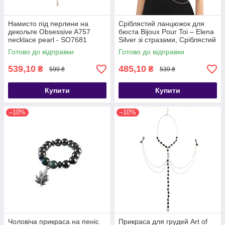
Намисто під перлини на
Сріблястий ланцюжок для
декольте Obsessive A757
бюста Bijoux Pour Toi – Elena
necklace pearl - SO7681
Silver зі стразами, Сріблястий
- SO5987
Готово до відправки
Готово до відправки
539,10
485,10
₴
₴
599 ₴
539 ₴
Купити
Купити
–10%
–10%
Чоловіча прикраса на пеніс
Прикраса для грудей Art of