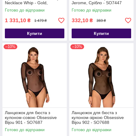
Necklace Whip - Gold,
Jerome, Срібло - SO7447
прикраса для тіла,
Готово до відправки
Готово до відправки
Золотистый - SO2661
1 331,10
332,10
₴
₴
1 479 ₴
369 ₴
Купити
Купити
–10%
–10%
Ланцюжок для бюста з
Ланцюжок для бюста з
кулоном-совою Obsessive
кулоном-зіркою Obsessive
Bijou 901 - SO7687
Bijou 902 - SO7688
Готово до відправки
Готово до відправки