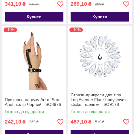
341,10
269,10
₴
₴
379 ₴
299 ₴
Купити
Купити
–10%
–10%
Стрази-прикраси для тіла
Прикраса на руку Art of Sex -
Leg Avenue Fluer body jewels
Anet, колір Чорний - SO8676
sticker, наліпки - SO9178
Готово до відправки
Готово до відправки
242,10
467,10
₴
₴
269 ₴
519 ₴