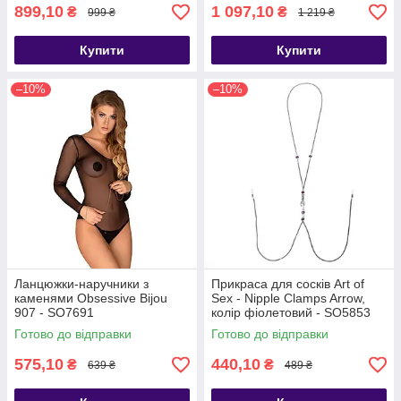
899,10
1 097,10
₴
₴
999 ₴
1 219 ₴
Купити
Купити
–10%
–10%
Ланцюжки-наручники з
Прикраса для сосків Art of
каменями Obsessive Bijou
Sex - Nipple Clamps Arrow,
907 - SO7691
колір фіолетовий - SO5853
Готово до відправки
Готово до відправки
575,10
440,10
₴
₴
639 ₴
489 ₴